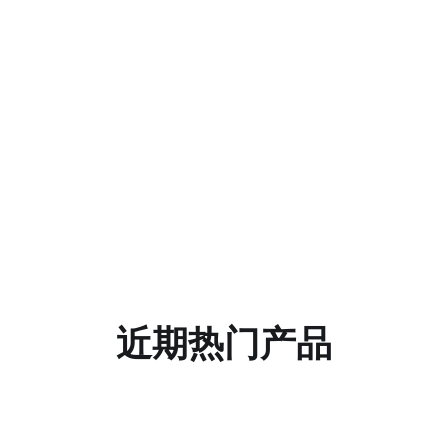
近期热门产品