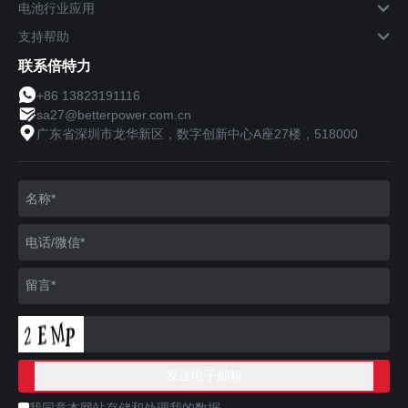
电池行业应用
支持帮助
联系倍特力
+86 13823191116
sa27@betterpower.com.cn
广东省深圳市龙华新区，数字创新中心A座27楼，518000
我同意本网站存储和处理我的数据。