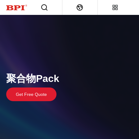
聚合物Pack
Get Free Quote