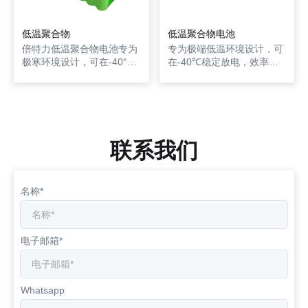
低温聚合物
低温聚合物电池
倍特力低温聚合物电池专为
专为极端低温环境设计，可
极寒环境设计，可在-40°C
在-40℃稳定放电，效率达
下保持92%放电效率，支
46%。采用多极耳工艺，内
持-10°C充电。采用耐寒电
阻低至16.6mΩ，放电平台
解液与特殊材料，通过UL、
高于常规电池15mV。适配
CE认证，兼具高安全性与
极地科考、深海潜水及高寒
长循环寿命（>500次），适
户外设备，循环寿命延长
用于户外设备、极地科考、
20%。通过直接短路及
联系我们
车载监控等领域，确保极端
150℃高温测试，安全无爆
低温环境稳定供电。
风险，支持定制化容量，军
工级品质，全球联保。
名称*
电子邮箱*
Whatsapp