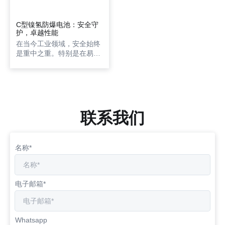
C型镍氢防爆电池：安全守
护，卓越性能
在当今工业领域，安全始终
是重中之重。特别是在易燃
易爆环境中，设备的安全性
更是不容忽视。深圳市倍特
力电池有限公司凭借其深厚
的技术积累和创新精神，推
出了专为防爆设备设计的C
型镍氢防爆电池。这款电池
联系我们
不仅继承了镍氢电池的诸多
优势，更在安全性上进行了
全方位的升级，成为高危环
名称*
境下的可靠能源解决方案。
电子邮箱*
Whatsapp