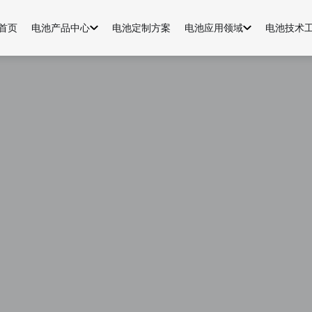
首页
电池产品中心
电池定制方案
电池应用领域
电池技术