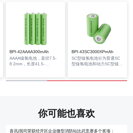
BPI-42AAAA300mAh
BPI-43SC3000XPmAh
AAAA镍氢电池，直径7.5-
SC型镍氢电池分为普通SC
8.2mm，长度41.5-
型镍氢电池和动力SC型镍氢
42.5mm，容量300mAh，微
电池，SC镍氢电池容量范围
型高能、长效续航、精密设
在1300～3000mAh之间，
备专用，小体积蕴藏大能
高度41.5-43.0mm，半径
量，为微型电子设备提供持
21.5-22.5mm，可用在电动
久动力！
门窗、灯具、矿用等设备。
你可能也喜欢
喜讯|我司荣获经开区企业微型消防站比武竞赛多个奖项：