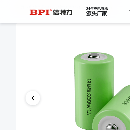
首页
>
电池产品中心
>
镍氢电池
>
BPI-50C5000mAh
24年充电电池
源头厂家