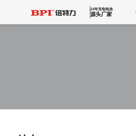
24年充电电池
源头厂家