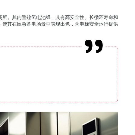
场所。其内置镍氢电池组，具有高安全性、长循环寿命和
，使其在应急备电场景中表现出色，为电梯安全运行提供