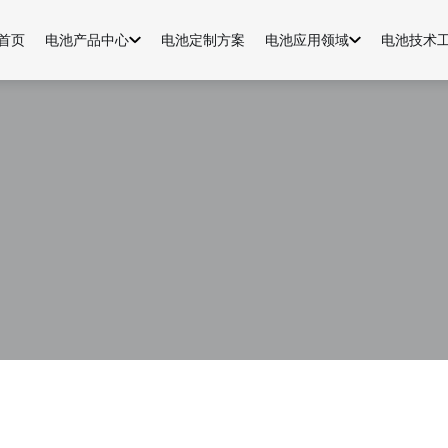
首页
电池产品中心
电池定制方案
电池应用领域
电池技术