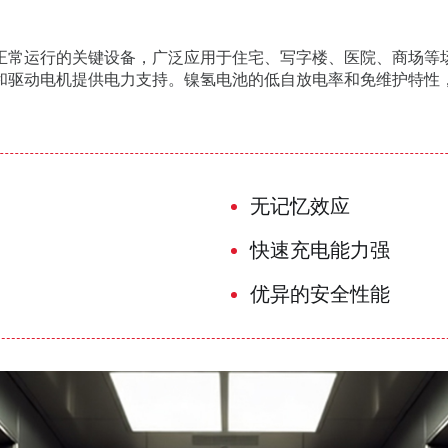
正常运行的关键设备，广泛应用于住宅、写字楼、医院、商场等
和驱动电机提供电力支持。镍氢电池的低自放电率和免维护特性
无记忆效应
快速充电能力强
优异的安全性能