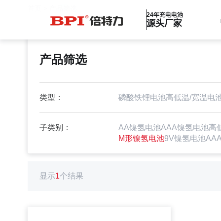
首页
>
产品筛选
24年充电电池
源头厂家
产品筛选
类型：
磷酸铁锂电池
高低温/宽温电
子类别：
AA镍氢电池
AAA镍氢电池
高
M形镍氢电池
9V镍氢电池
AA
显示
1
个结果