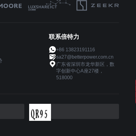
联系倍特力
+86 13823191116
sa27@betterpower.com.cn
势
广东省深圳市龙华新区，数
字创新中心A座27楼，
518000