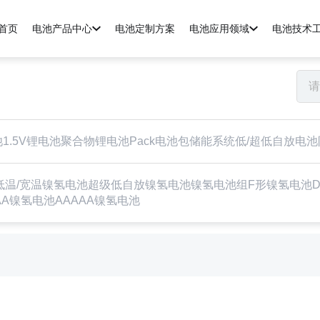
首页
电池产品中心
电池定制方案
电池应用领域
电池技术
池
1.5V锂电池
聚合物锂电池
Pack电池包
储能系统
低/超低自放电池
低温/宽温镍氢电池
超级低自放镍氢电池
镍氢电池组
F形镍氢电池
AA镍氢电池
AAAAA镍氢电池