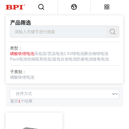
首页
>
产品筛选
产品筛选
类型：
磷酸铁锂电池
高低温/宽温电池
1.5V锂电池
聚合物锂电池
Pack电池包
储能系统
低/超低自放电池
防爆电池
镍氢电池
子类别：
磷酸铁锂电池
显示
1
个结果