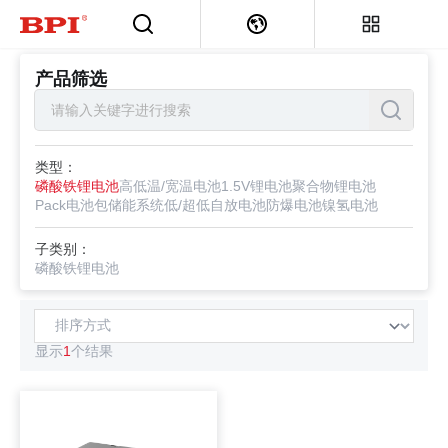
首页
>
产品筛选
产品筛选
类型：
磷酸铁锂电池
高低温/宽温电池
1.5V锂电池
聚合物锂电池
Pack电池包
储能系统
低/超低自放电池
防爆电池
镍氢电池
子类别：
磷酸铁锂电池
显示
1
个结果